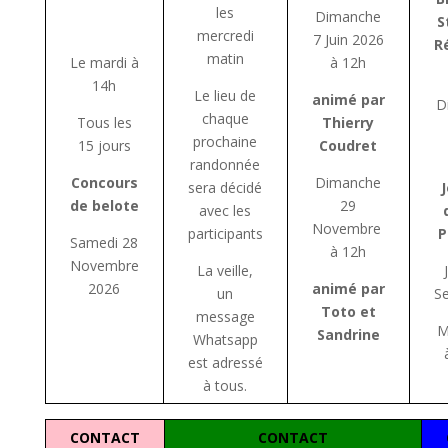
les
Dimanche
S
mercredi
7 Juin 2026
R
matin
Le mardi à
à 12h
14h
Le lieu de
animé par
D
chaque
Tous les
Thierry
prochaine
15 jours
Coudret
randonnée
Concours
Dimanche
sera décidé
de belote
29
avec les
Novembre
participants
P
Samedi 28
à 12h
Novembre
La veille,
2026
animé par
un
S
Toto et
message
M
Sandrine
Whatsapp
est adressé
à tous.
CONTACT
CONTACT