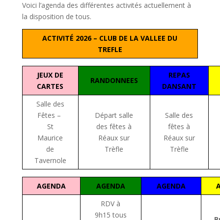
Voici l’agenda des différentes activités actuellement à
la disposition de tous.
ACTIVITÉ 2026 – CLUB DE LA VALLEE DU
TREFLE
JEUX DE
REPAS
RANDONNEES
CARTES
DANSANT
Salle des
Fêtes –
Départ salle
Salle des
St
des fêtes à
fêtes à
Maurice
Réaux sur
Réaux sur
de
Trèfle
Trèfle
Tavernole
AGENDA
AGENDA
AGENDA
RDV à
9h15 tous
B