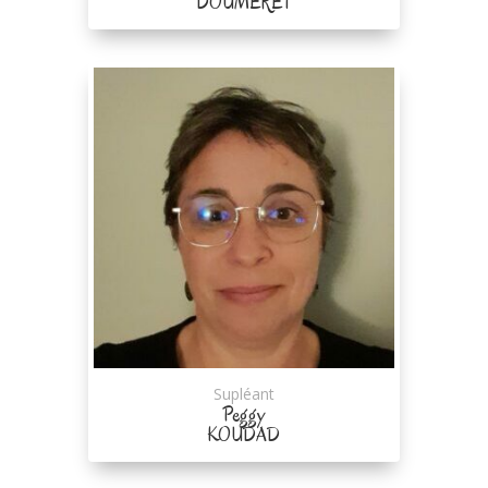
DOUMERET
Supléant
Peggy
KOUDAD